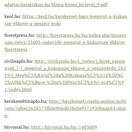
adattar.bacskiskun.hu/klima/klima_hirlevel_9.pdf
keol.hu:
https://keol.hu/kecskemet-bacs/megujul-a-kiskun
sag-ekkove-a-peszeri-erdo
forestpress.hu:
http://forestpress.hu/hu/index.php/hircent
rum/news/32603-oakeylife-megujul-a-kiskunsag-ekkove-
forestpress
civilnaplo.hu:
http://civilnaplo.hu/s_!news/i_hirek_eseme
nyek_7/i_megujul_a_kiskunsag_ekkove_a_peszerierdo_285
19/t_Meg%C3%BAjul%20a%20Kiskuns%C3%A1g%20%C
3%A9kk%C3%B6ve,%20a%20Pesz%C3%A9ri-erd%C5%9
1/index.html
kecskemétinaplo.hu:
http://kecskemeti.naplo.online/archi
vum/7afcec2628573f80e906d05bc8a9375930b6a682/shar
e/
hírvonal.hu:
http://hirvonal.hu/hir/1403009