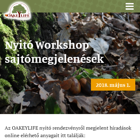
Nyitó Workshop
sajtómegjelenések
2018. május 1.
Az OAKEYLIFE nyitó rendezvényről megjelent híradások
online elérhető anyagait itt találják: