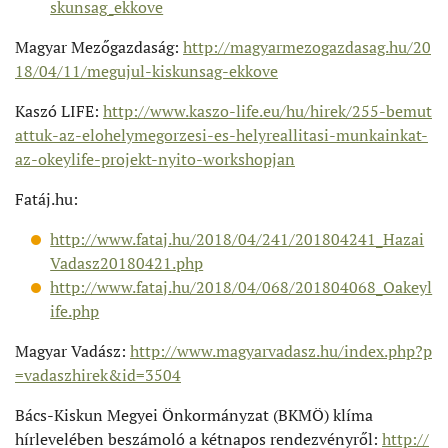
skunsag_ekkove
Magyar Mezőgazdaság:
http://magyarmezogazdasag.hu/20
18/04/11/megujul-kiskunsag-ekkove
Kaszó LIFE:
http://www.kaszo-life.eu/hu/hirek/255-bemut
attuk-az-elohelymegorzesi-es-helyreallitasi-munkainkat-
az-okeylife-projekt-nyito-workshopjan
Fatáj.hu:
http://www.fataj.hu/2018/04/241/201804241_Hazai
Vadasz20180421.php
http://www.fataj.hu/2018/04/068/201804068_Oakeyl
ife.php
Magyar Vadász:
http://www.magyarvadasz.hu/index.php?p
=vadaszhirek&id=3504
Bács-Kiskun Megyei Önkormányzat (BKMÖ) klíma
hírlevelében beszámoló a kétnapos rendezvényről:
http://