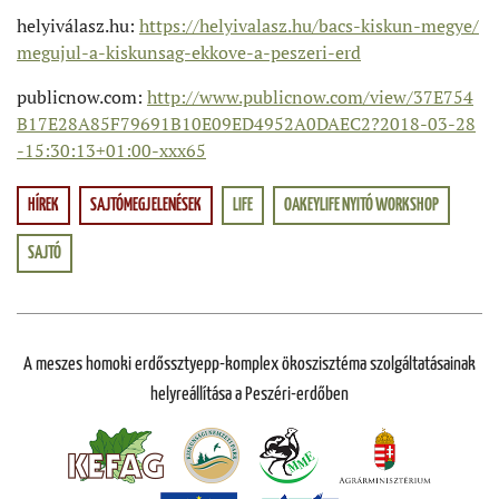
helyiválasz.hu:
https://helyivalasz.hu/bacs-kiskun-megye/
megujul-a-kiskunsag-ekkove-a-peszeri-erd
publicnow.com:
http://www.publicnow.com/view/37E754
B17E28A85F79691B10E09ED4952A0DAEC2?2018-03-28
-15:30:13+01:00-xxx65
HÍREK
SAJTÓMEGJELENÉSEK
LIFE
OAKEYLIFE NYITÓ WORKSHOP
SAJTÓ
A meszes homoki erdőssztyepp-komplex ökoszisztéma szolgáltatásainak
helyreállítása a Peszéri-erdőben