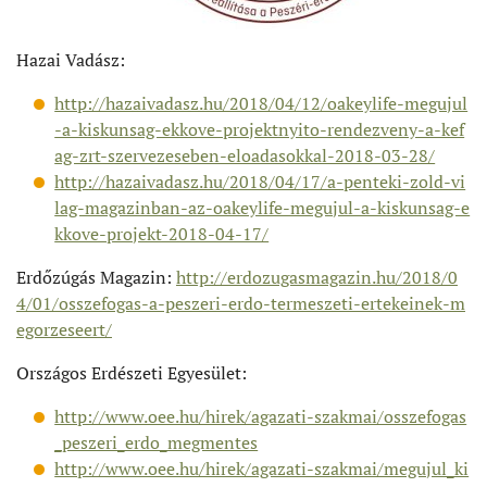
Hazai Vadász:
http://hazaivadasz.hu/2018/04/12/oakeylife-megujul
-a-kiskunsag-ekkove-projektnyito-rendezveny-a-kef
ag-zrt-szervezeseben-eloadasokkal-2018-03-28/
http://hazaivadasz.hu/2018/04/17/a-penteki-zold-vi
lag-magazinban-az-oakeylife-megujul-a-kiskunsag-e
kkove-projekt-2018-04-17/
Erdőzúgás Magazin:
http://erdozugasmagazin.hu/2018/0
4/01/osszefogas-a-peszeri-erdo-termeszeti-ertekeinek-m
egorzeseert/
Országos Erdészeti Egyesület:
http://www.oee.hu/hirek/agazati-szakmai/osszefogas
_peszeri_erdo_megmentes
http://www.oee.hu/hirek/agazati-szakmai/megujul_ki