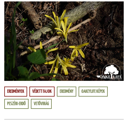
EREDMÉNYEK
VÉDETT FAJOK
EREDMÉNY
OAKEYLIFE KÉPEK
PESZÉRI-ERDŐ
VETŐVIRÁG