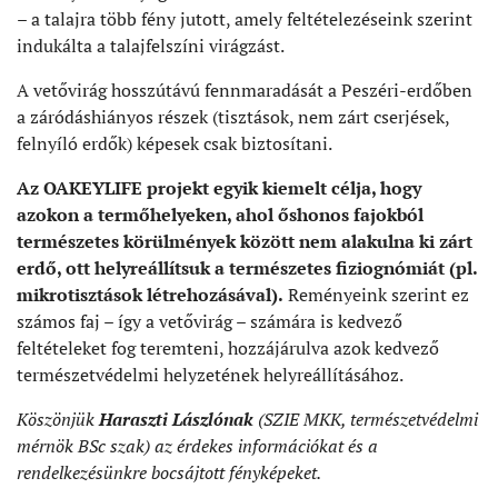
– a talajra több fény jutott, amely feltételezéseink szerint
indukálta a talajfelszíni virágzást.
A vetővirág hosszútávú fennmaradását a Peszéri-erdőben
a záródáshiányos részek (tisztások, nem zárt cserjések,
felnyíló erdők) képesek csak biztosítani.
Az OAKEYLIFE projekt egyik kiemelt célja, hogy
azokon a termőhelyeken, ahol őshonos fajokból
természetes körülmények között nem alakulna ki zárt
erdő, ott helyreállítsuk a természetes fiziognómiát (pl.
mikrotisztások létrehozásával).
Reményeink szerint ez
számos faj – így a vetővirág – számára is kedvező
feltételeket fog teremteni, hozzájárulva azok kedvező
természetvédelmi helyzetének helyreállításához.
Köszönjük
Haraszti Lászlónak
(SZIE MKK, természetvédelmi
mérnök BSc szak) az érdekes információkat és a
rendelkezésünkre bocsájtott fényképeket.