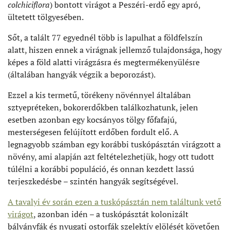
colchiciflora
) bontott virágot a Peszéri-erdő egy apró,
ültetett tölgyesében.
Sőt, a talált 77 egyednél több is lapulhat a földfelszín
alatt, hiszen ennek a virágnak jellemző tulajdonsága, hogy
képes a föld alatti virágzásra és megtermékenyülésre
(általában hangyák végzik a beporozást).
Ezzel a kis termetű, törékeny növénnyel általában
sztyepréteken, bokorerdőkben találkozhatunk, jelen
esetben azonban egy kocsányos tölgy főfafajú,
mesterségesen felújított erdőben fordult elő. A
legnagyobb számban egy korábbi tuskópásztán virágzott a
növény, ami alapján azt feltételezhetjük, hogy ott tudott
túlélni a korábbi populáció, és onnan kezdett lassú
terjeszkedésbe – szintén hangyák segítségével.
A tavalyi év során ezen a tuskópásztán nem találtunk vető
virágot
, azonban idén – a tuskópásztát kolonizált
bálványfák és nyugati ostorfák szelektív elölését követően