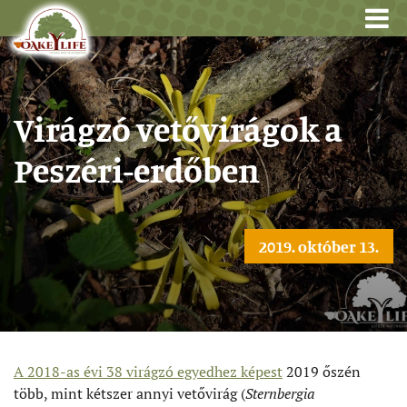
Virágzó vetővirágok a
Peszéri-erdőben
2019. október 13.
A 2018-as évi 38 virágzó egyedhez képest
2019 őszén
több, mint kétszer annyi vetővirág (
Sternbergia