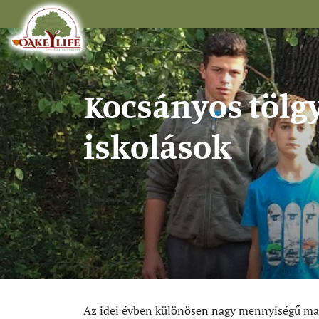
Kocsányos tölg
iskolások
Az idei évben különösen nagy mennyiségű mak