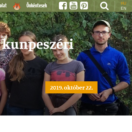
HU
olat
Önkéntesek
EN
a kunpeszéri
2019. október 22.