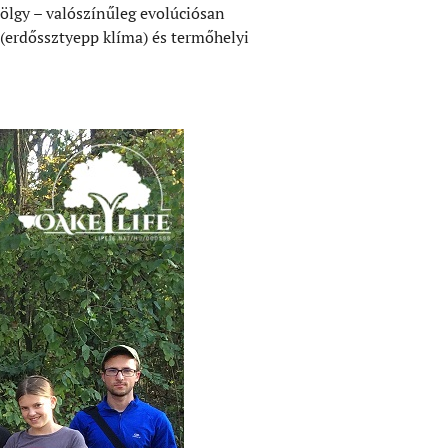
tölgy – valószínűleg evolúciósan
(erdőssztyepp klíma) és termőhelyi