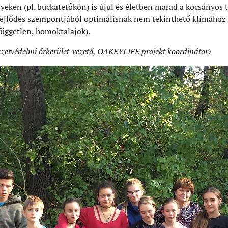
yeken (pl. buckatetőkön) is újul és életben marad a kocsányos 
fejlődés szempontjából optimálisnak nem tekinthető klímához 
független, homoktalajok).
zetvédelmi őrkerület-vezető, OAKEYLIFE projekt koordinátor)