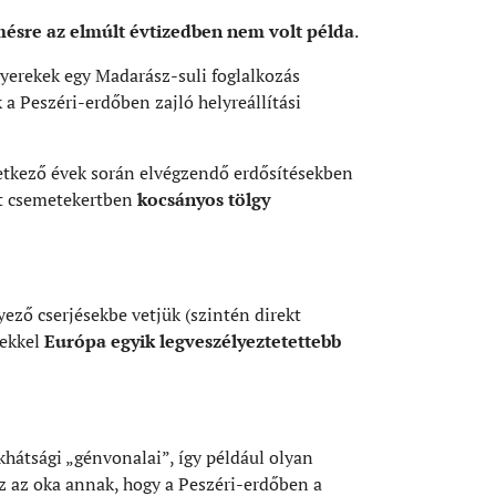
rmésre az elmúlt évtizedben nem volt példa
.
gyerekek egy Madarász-suli foglalkozás
 a Peszéri-erdőben zajló helyreállítási
vetkező évek során elvégzendő erdősítésekben
tt csemetekertben
kocsányos tölgy
yező cserjésekbe vetjük (szintén direkt
gekkel
Európa egyik legveszélyeztetettebb
hátsági „génvonalai”, így például olyan
z az oka annak, hogy a Peszéri-erdőben a