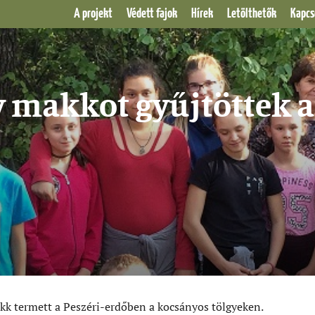
A projekt
Védett fajok
Hírek
Letölthetők
Kapcs
y makkot gyűjtöttek 
k termett a Peszéri-erdőben a kocsányos tölgyeken.