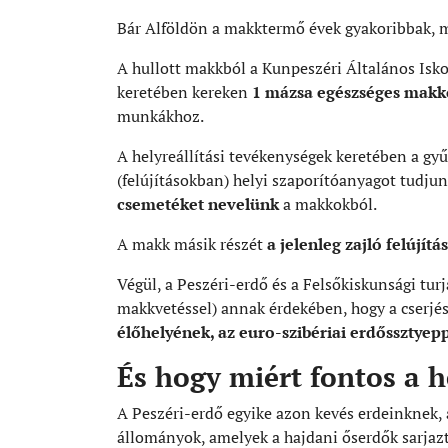
Bár Alföldön a makktermő évek gyakoribbak, 
A hullott makkból a Kunpeszéri Általános Iskol
keretében kereken
1 mázsa egészséges makkot
munkákhoz.
A helyreállítási tevékenységek keretében a gy
(felújításokban) helyi szaporítóanyagot tudju
csemetéket nevelünk
a makkokból.
A makk másik részét
a jelenleg zajló felújít
Végül, a Peszéri-erdő és a Felsőkiskunsági tur
makkvetéssel) annak érdekében, hogy a cserjés
élőhelyének, az euro-szibériai erdőssztyepp
És hogy miért fontos a 
A Peszéri-erdő egyike azon kevés erdeinknek, 
állományok, amelyek a hajdani őserdők sarjazt