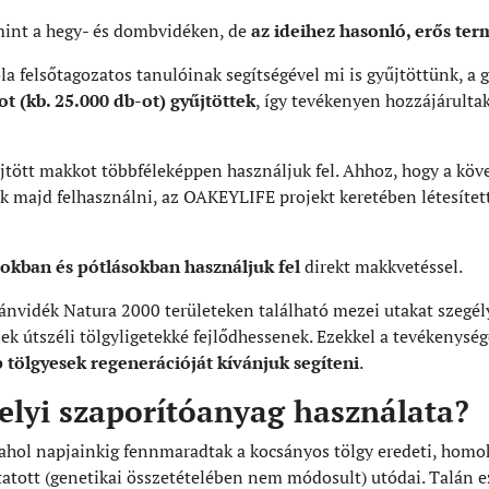
mint a hegy- és dombvidéken, de
az ideihez hasonló, erős te
a felsőtagozatos tanulóinak segítségével mi is gyűjtöttünk, a 
 (kb. 25.000 db-ot) gyűjtöttek
, így tevékenyen hozzájárultak
űjtött makkot többféleképpen használjuk fel. Ahhoz, hogy a kö
nk majd felhasználni, az OAKEYLIFE projekt keretében létesíte
ásokban és pótlásokban használjuk fel
direkt makkvetéssel.
jánvidék Natura 2000 területeken található mezei utakat szegél
ek útszéli tölgyligetekké fejlődhessenek. Ezekkel a tevékenysé
 tölgyesek regenerációját kívánjuk segíteni
.
helyi szaporítóanyag használata?
ahol napjainkig fennmaradtak a kocsányos tölgy eredeti, homok
atott (genetikai összetételében nem módosult) utódai. Talán e