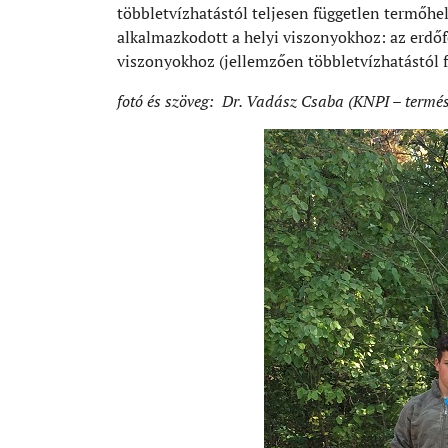
többletvízhatástól teljesen független termőhel
alkalmazkodott a helyi viszonyokhoz: az erdő
viszonyokhoz (jellemzően többletvízhatástól 
fotó és szöveg: Dr. Vadász Csaba (KNPI – termés