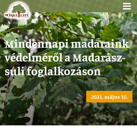
Mindennapi madaraink
védelméről a Madarász-
suli foglalkozáson
2021. május 10.