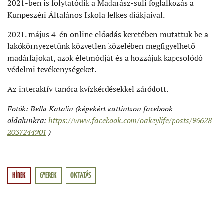
2021-ben is folytatódik a Madarász-suli foglalkozás a
Kunpeszéri Általános Iskola lelkes diákjaival.
2021. május 4-én online előadás keretében mutattuk be a
lakókörnyezetünk közvetlen közelében megfigyelhető
madárfajokat, azok életmódját és a hozzájuk kapcsolódó
védelmi tevékenységeket.
Az interaktív tanóra kvízkérdésekkel záródott.
Fotók: Bella Katalin (képekért kattintson facebook
oldalunkra:
https://www.facebook.com/oakeylife/posts/96628
2037244901
)
HÍREK
GYEREK
OKTATÁS