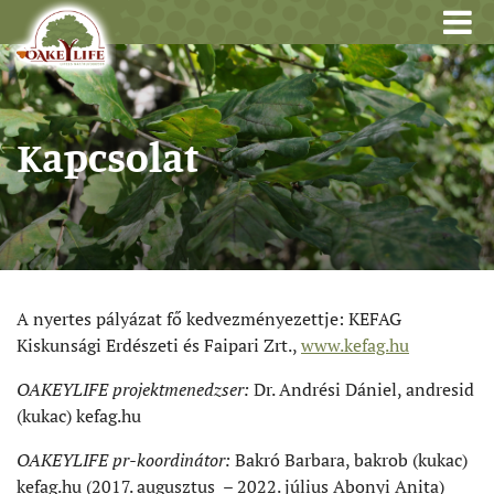
Kapcsolat
A nyertes pályázat fő kedvezményezettje: KEFAG
Kiskunsági Erdészeti és Faipari Zrt.,
www.kefag.hu
OAKEYLIFE projektmenedzser:
Dr. Andrési Dániel, andresid
(kukac) kefag.hu
OAKEYLIFE pr-koordinátor:
Bakró Barbara, bakrob (kukac)
kefag.hu (2017. augusztus – 2022. július Abonyi Anita)